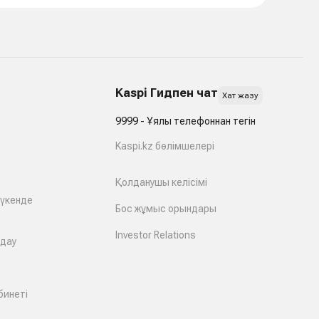
Kaspi Гидпен чат
Хат жазу
9999 - Ұялы телефоннан тегін
Kaspi.kz бөлімшелері
Қолданушы келісімі
дүкенде
Бос жұмыс орындары
Investor Relations
лдау
бинеті