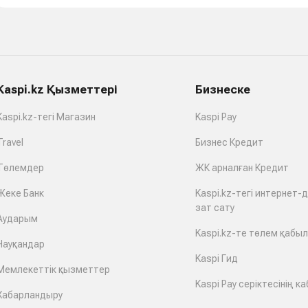
Kaspi.kz Қызметтері
Бизнеске
Kaspi.kz-тегі Магазин
Kaspi Pay
Travel
Бизнес Кредит
Төлемдер
ЖК арналған Кредит
Жеке Банк
Kaspi.kz-тегі интернет-
зат сату
Аударым
Kaspi.kz-те төлем қабы
Науқандар
Kaspi Гид
Мемлекеттік қызметтер
Kaspi Pay серіктесінің ка
Хабарландыру