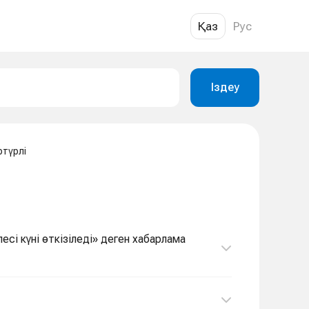
Қаз
Рус
Іздеу
ртүрлі
есі күні өткізіледі» деген хабарлама