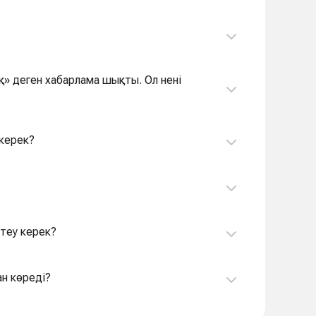
қ» деген хабарлама шықты. Ол нені
 керек?
теу керек?
н көреді?