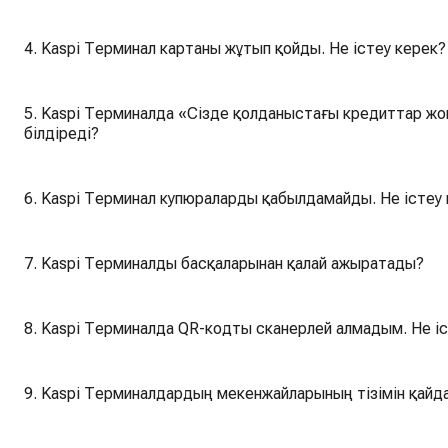
4. Kaspi Терминал картаны жұтып қойды. Не істеу керек?
5. Kaspi Терминалда «Сізде қолданыстағы кредиттар жо
білдіреді?
6. Kaspi Терминал купюраларды қабылдамайды. Не істеу
7. Kaspi Терминалды басқаларынан қалай ажыратады?
8. Kaspi Терминалда QR-кодты сканерлей алмадым. Не іс
9. Kaspi Терминалдардың мекенжайларының тізімін қайда