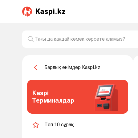
Барлық өнімдер Kaspi.kz
Kaspi
Терминалдар
Топ 10 сұрақ