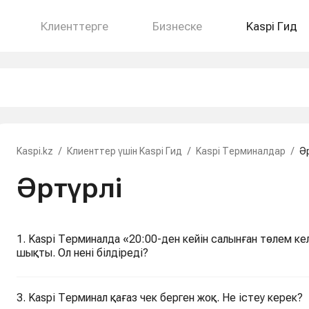
Клиенттерге
Бизнеске
Kaspi Гид
Kaspi.kz
/
Клиенттер үшін Kaspi Гид
/
Kaspi Терминалдар
/
Ә
Әртүрлі
1. Kaspi Терминалда «20:00-ден кейін салынған төлем кел
шықты. Ол нені білдіреді?
3. Kaspi Терминал қағаз чек берген жоқ. Не істеу керек?