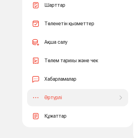
Шарттар
Төленетін қызметтер
Ақша салу
Төлем тарихы және чек
Хабарламалар
Әртүрлі
Құжаттар