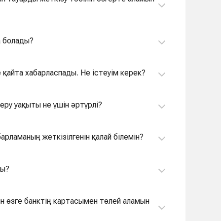
а болады?
қайта хабарласпады. Не істеуім керек?
еру уақыты не үшін әртүрлі?
арламаның жеткізілгенін қалай білемін?
ды?
ын өзге банктің картасымен төлей аламын