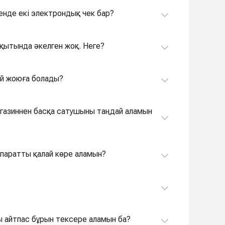
енде екі электрондық чек бар?
ақытында әкелген жоқ. Неге?
ай жоюға болады?
қпаратты қалай көре аламын?
ты айтпас бұрын тексере аламын ба?