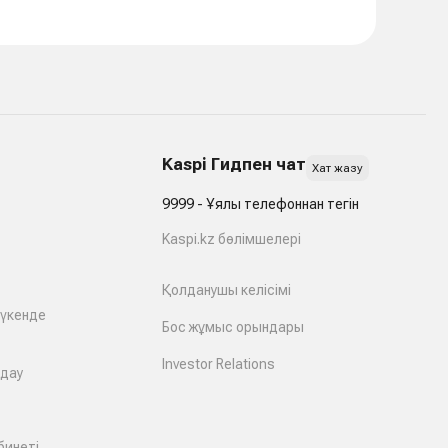
Kaspi Гидпен чат
Хат жазу
9999 - Ұялы телефоннан тегін
Kaspi.kz бөлімшелері
Қолданушы келісімі
дүкенде
Бос жұмыс орындары
Investor Relations
лдау
бинеті