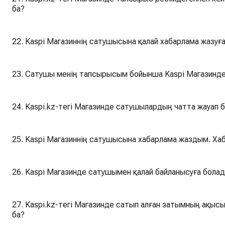
ба?
22. Kaspi Магазиннің сатушысына қалай хабарлама жазуғ
23. Сатушы менің тапсырысым бойынша Kaspi Магазинде 
24. Kaspi.kz-тегі Магазинде сатушылардың чатта жауап б
25. Kaspi Магазиннің сатушысына хабарлама жаздым. Хаб
26. Kaspi Магазинде сатушымен қалай байланысуға бола
27. Kaspi.kz-тегі Магазинде сатып алған затымның ақыс
ба?