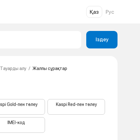
Қаз
Рус
Іздеу
Тауарды алу
/
Жалпы сұрақтар
spi Gold-пен төлеу
Kaspi Red-пен төлеу
IMEI-код