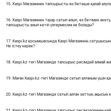
15. Kaspi Магазиннен тапсырысты өз бетінше қалай алуғ
16. Kaspi Магазиннен тауар сатып алып, өз бетімен әкету
тапсырысты алып кетіп үлгермесем не болады?
17. Kaspi.kz қосымшасында Kaspi Магазиннің сатушысын
Не істеу керек?
18. Kaspi.kz-тегі Магазинде тапсырыс рәсімдей алмай ж
19. Маған Kaspi.kz-тегі Магазинде сатып алғаным үшін қа
20. Kaspi.kz-тегі Магазинде сатып алған заттың ақысын 
21. Kaspi.kz-тегі Магазинде тапсырыс ресімдегеннен кей