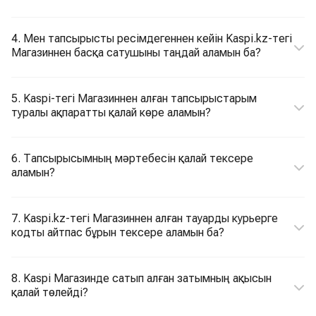
4. Мен тапсырысты ресімдегеннен кейін Kaspi.kz-тегі
Магазиннен басқа сатушыны таңдай аламын ба?
5. Kaspi-тегі Магазиннен алған тапсырыстарым
туралы ақпаратты қалай көре аламын?
6. Тапсырысымның мәртебесін қалай тексере
аламын?
7. Kaspi.kz-тегі Магазиннен алған тауарды курьерге
кодты айтпас бұрын тексере аламын ба?
8. Kaspi Магазинде сатып алған затымның ақысын
қалай төлейді?