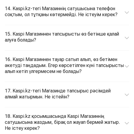
14. Kaspi.kz-тегі Магазиннің сатушысына телефон
соқтым, ол тұтқаны көтермейді. Не істеуім керек?
15. Kaspi Магазиннен тапсырысты өз бетінше қалай
алуға болады?
16. Kaspi Магазиннен тауар сатып алып, өз бетімен
әкетуді таңдадым. Егер көрсетілген күні тапсырысты
алып кетіп үлгермесем не болады?
17. Kaspi.kz-тегі Магазинде тапсырыс рәсімдей
алмай жатырмын. Не істейін?
18. Kaspi.kz қосымшасында Kaspi Магазиннің
сатушысына жаздым, бірақ ол жауап бермей жатыр.
Не істеу керек?