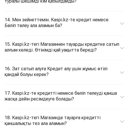
туралы шешімді кім қабылдайды?
14. Мен зейнеттемін. Kaspi.kz-те кредит немесе
Бөліп төлеу ала аламын ба?
15. Kaspi.kz-тегі Магазиннен тауарды кредитке сатып
алғым келеді. Өтінімді қай уақытта береді?
16. Зат сатып алуға Кредит алу үшін жұмыс өтілі
қандай болуы керек?
17. Kaspi.kz-те кредитті немесе бөліп төлеуді қанша
жасқа дейін ресімдеуге болады?
18. Kaspi.kz-тегі Магазинде тауарға кредитті
қаншалықты тез ала аламын?