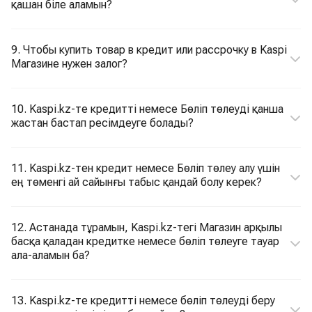
қашан біле аламын?
9. Чтобы купить товар в кредит или рассрочку в Kaspi
Магазине нужен залог?
10. Kaspi.kz-те кредитті немесе Бөліп төлеуді қанша
жастан бастап ресімдеуге болады?
11. Kaspi.kz-тен кредит немесе Бөліп төлеу алу үшін
ең төменгі ай сайынғы табыс қандай болу керек?
12. Астанада тұрамын, Kaspi.kz-тегі Магазин арқылы
басқа қаладан кредитке немесе бөліп төлеуге тауар
ала-аламын ба?
13. Kaspi.kz-те кредитті немесе бөліп төлеуді беру