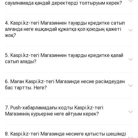
сауалнамада қандай деректерді толтыруым керек?
4. Kaspi.kz-тегі Магазиннен тауарды кредитке сатып
алғанда неге ешқандай құжатқа қол қоюдың қажеті
жоқ?
5. Kaspi.kz-тегі Магазиннен тауарды кредитке қалай
сатып алады?
6. Маған Kaspi.kz-тегі Магазинде несие рәсімдеуден
бас тартты. Неге?
7. Push-хабарламадағы кодты Kaspi.kz-тегі
Магазиннің курьеріне неге айтуым керек?
8. Kaspi.kz-тегі Магазинде несиеге қатысты шешімді