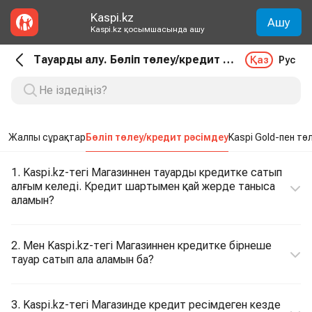
Kaspi.kz
Ашу
Kaspi.kz қосымшасында ашу
Тауарды алу. Бөліп төлеу/кредит рәсімдеу
Қаз
Рус
Жалпы сұрақтар
Бөліп төлеу/кредит рәсімдеу
Kaspi Gold-пен тө
1. Kaspi.kz-тегі Магазиннен тауарды кредитке сатып
алғым келеді. Кредит шартымен қай жерде таныса
аламын?
2. Мен Kaspi.kz-тегі Магазиннен кредитке бірнеше
тауар сатып ала аламын ба?
3. Kaspi.kz-тегі Магазинде кредит ресімдеген кезде