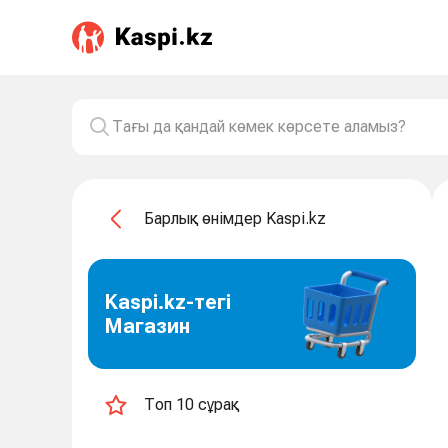
Барлық өнімдер Kaspi.kz
Kaspi.kz-тегі
Магазин
Топ 10 сұрақ