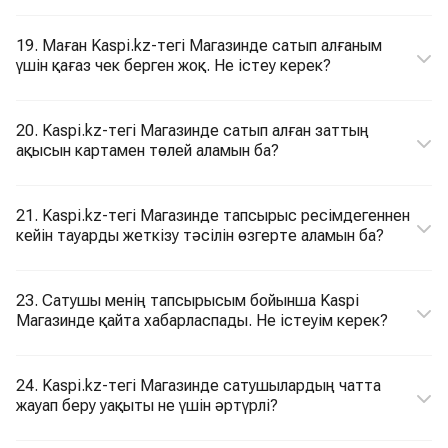
19. Маған Kaspi.kz-тегі Магазинде сатып алғаным
үшін қағаз чек берген жоқ. Не істеу керек?
20. Kaspi.kz-тегі Магазинде сатып алған заттың
ақысын картамен төлей аламын ба?
21. Kaspi.kz-тегі Магазинде тапсырыс ресімдегеннен
кейін тауарды жеткізу тәсілін өзгерте аламын ба?
23. Сатушы менің тапсырысым бойынша Kaspi
Магазинде қайта хабарласпады. Не істеуім керек?
24. Kaspi.kz-тегі Магазинде сатушылардың чатта
жауап беру уақыты не үшін әртүрлі?