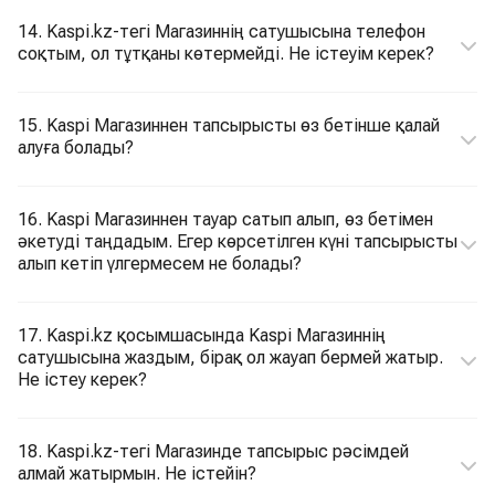
14. Kaspi.kz-тегі Магазиннің сатушысына телефон
соқтым, ол тұтқаны көтермейді. Не істеуім керек?
15. Kaspi Магазиннен тапсырысты өз бетінше қалай
алуға болады?
16. Kaspi Магазиннен тауар сатып алып, өз бетімен
әкетуді таңдадым. Егер көрсетілген күні тапсырысты
алып кетіп үлгермесем не болады?
17. Kaspi.kz қосымшасында Kaspi Магазиннің
сатушысына жаздым, бірақ ол жауап бермей жатыр.
Не істеу керек?
18. Kaspi.kz-тегі Магазинде тапсырыс рәсімдей
алмай жатырмын. Не істейін?