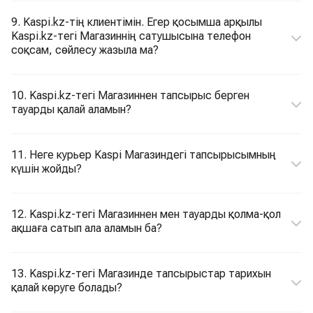
9. Kaspi.kz-тің клиентімін. Егер қосымша арқылы
Kaspi.kz-тегі Магазиннің сатушысына телефон
соқсам, сөйлесу жазыла ма?
10. Kaspi.kz-тегі Магазиннен тапсырыс берген
тауарды қалай аламын?
11. Неге курьер Kaspi Магазиндегі тапсырысымның
күшін жойды?
12. Kaspi.kz-тегі Магазиннен мен тауарды қолма-қол
ақшаға сатып ала аламын ба?
13. Kaspi.kz-тегі Магазинде тапсырыстар тарихын
қалай көруге болады?