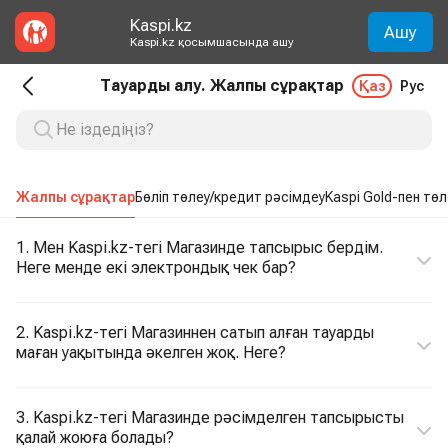
Kaspi.kz
Ашу
Kaspi.kz қосымшасында ашу
Тауарды алу. Жалпы сұрақтар
Қаз
Рус
Жалпы сұрақтар
Бөліп төлеу/кредит рәсімдеу
Kaspi Gold-пен төл
1. Мен Kaspi.kz-тегі Магазинде тапсырыс бердім.
Неге менде екі электрондық чек бар?
2. Kaspi.kz-тегі Магазиннен сатып алған тауарды
маған уақытында әкелген жоқ. Неге?
3. Kaspi.kz-тегі Магазинде рәсімделген тапсырысты
қалай жоюға болады?