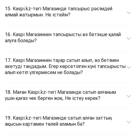
15. Kaspi.kz-тегі Магазинде тапсырыс рәсімдей
алмай жатырмын. Не істейін?
16. Kaspi Магазиннен тапсырысты өз бетінше қалай
алуға болады?
17. Kaspi Магазиннен тауар сатып алып, өз бетімен
әкетуді таңдадым. Егер көрсетілген күні тапсырысты
алып кетіп үлгермесем не болады?
18. Маған Kaspi.kz-тегі Магазинде сатып алғаным
үшін қағаз чек берген жоқ. Не істеу керек?
19. Kaspi.kz-тегі Магазинде сатып алған заттың
ақысын картамен төлей аламын ба?