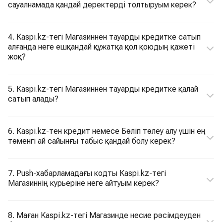
сауалнамада қандай деректерді толтыруым керек?
4. Kaspi.kz-тегі Магазиннен тауарды кредитке сатып
алғанда неге ешқандай құжатқа қол қоюдың қажеті
жоқ?
5. Kaspi.kz-тегі Магазиннен тауарды кредитке қалай
сатып алады?
6. Kaspi.kz-тен кредит немесе Бөліп төлеу алу үшін ең
төменгі ай сайынғы табыс қандай болу керек?
7. Push-хабарламадағы кодты Kaspi.kz-тегі
Магазиннің курьеріне неге айтуым керек?
8. Маған Kaspi.kz-тегі Магазинде несие рәсімдеуден