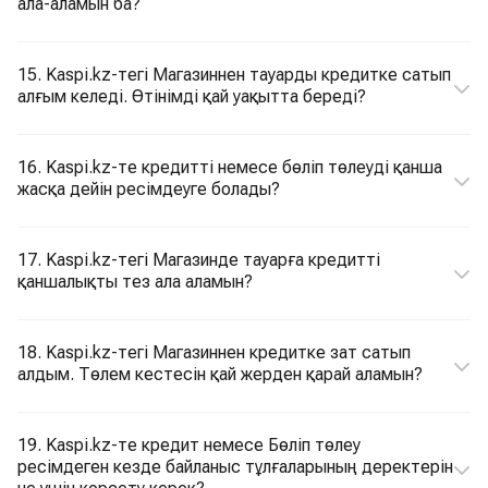
ала-аламын ба?
15. Kaspi.kz-тегі Магазиннен тауарды кредитке сатып
алғым келеді. Өтінімді қай уақытта береді?
16. Kaspi.kz-те кредитті немесе бөліп төлеуді қанша
жасқа дейін ресімдеуге болады?
17. Kaspi.kz-тегі Магазинде тауарға кредитті
қаншалықты тез ала аламын?
18. Kaspi.kz-тегі Магазиннен кредитке зат сатып
алдым. Төлем кестесін қай жерден қарай аламын?
19. Kaspi.kz-те кредит немесе Бөліп төлеу
ресімдеген кезде байланыс тұлғаларының деректерін