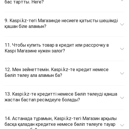
бас тартты. Неге?
9. Kaspi.kz-тегі Магазинде несиеге қатысты шешімді
қашан біле аламын?
11. Чтобы купить товар в кредит или рассрочку в
Kaspi Магазине нужен залог?
12. Мен зейнеттемін. Kaspi.kz-те кредит немесе
Бөліп төлеу ала аламын ба?
13. Kaspi.kz-те кредитті немесе Бөліп төлеуді қанша
жастан бастап ресімдеуге болады?
14. Астанада тұрамын, Kaspi.kz-тегі Магазин арқылы
басқа қаладан кредитке немесе бөліп төлеуге тауар