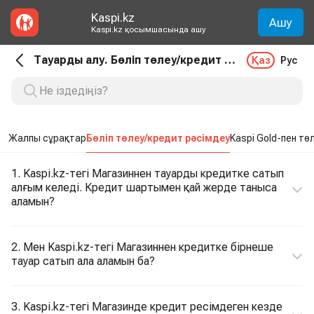
Kaspi.kz
Ашу
Kaspi.kz қосымшасында ашу
Тауарды алу. Бөліп төлеу/кредит рәсімдеу
Қаз
Рус
Жалпы сұрақтар
Бөліп төлеу/кредит рәсімдеу
Kaspi Gold-пен тө
1. Kaspi.kz-тегі Магазиннен тауарды кредитке сатып
алғым келеді. Кредит шартымен қай жерде таныса
аламын?
2. Мен Kaspi.kz-тегі Магазиннен кредитке бірнеше
тауар сатып ала аламын ба?
3. Kaspi.kz-тегі Магазинде кредит ресімдеген кезде