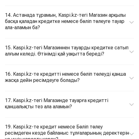
14. Астанада тұрамын, Kaspi.kz-тегі Магазин арқылы
басқа қаладан кредитке немесе бөліп төлеуге тауар
ала-аламын ба?
15. Kaspi.kz-тегі Магазиннен тауарды кредитке сатып
алғым келеді. Өтінімді қай уақытта береді?
16. Kaspi.kz-те кредитті немесе бөліп төлеуді қанша
жасқа дейін ресімдеуге болады?
17. Kaspi.kz-тегі Магазинде тауарға кредитті
қаншалықты тез ала аламын?
19. Kaspi.kz-те кредит немесе Бөліп төлеу
ресімдеген кезде байланыс тұлғаларының деректерін