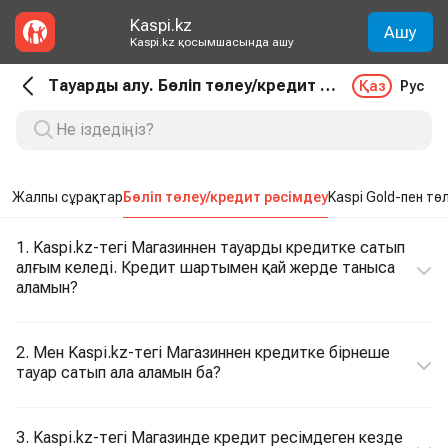
Kaspi.kz
Ашу
Kaspi.kz қосымшасында ашу
Тауарды алу. Бөліп төлеу/кредит рәсімдеу
Қаз
Рус
Жалпы сұрақтар
Бөліп төлеу/кредит рәсімдеу
Kaspi Gold-пен тө
1. Kaspi.kz-тегі Магазиннен тауарды кредитке сатып
алғым келеді. Кредит шартымен қай жерде таныса
аламын?
2. Мен Kaspi.kz-тегі Магазиннен кредитке бірнеше
тауар сатып ала аламын ба?
3. Kaspi.kz-тегі Магазинде кредит ресімдеген кезде