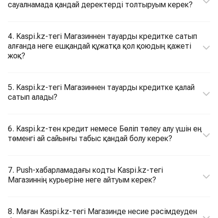
сауалнамада қандай деректерді толтыруым керек?
4. Kaspi.kz-тегі Магазиннен тауарды кредитке сатып
алғанда неге ешқандай құжатқа қол қоюдың қажеті
жоқ?
5. Kaspi.kz-тегі Магазиннен тауарды кредитке қалай
сатып алады?
6. Kaspi.kz-тен кредит немесе Бөліп төлеу алу үшін ең
төменгі ай сайынғы табыс қандай болу керек?
7. Push-хабарламадағы кодты Kaspi.kz-тегі
Магазиннің курьеріне неге айтуым керек?
8. Маған Kaspi.kz-тегі Магазинде несие рәсімдеуден