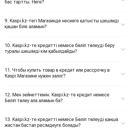
бас тартты. Неге?
9. Kaspi.kz-тегі Магазинде несиеге қатысты шешімді
қашан біле аламын?
10. Kaspi.kz-те кредитті немесе бөліп төлеуді беру
туралы шешімді кім қабылдайды?
11. Чтобы купить товар в кредит или рассрочку в
Kaspi Магазине нужен залог?
12. Мен зейнеттемін. Kaspi.kz-те кредит немесе
Бөліп төлеу ала аламын ба?
13. Kaspi.kz-те кредитті немесе Бөліп төлеуді қанша
жастан бастап ресімдеуге болады?