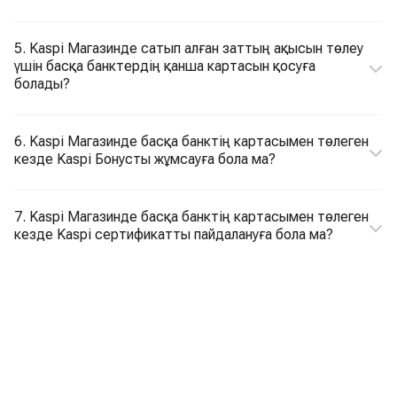
5. Kaspi Магазинде сатып алған заттың ақысын төлеу
үшін басқа банктердің қанша картасын қосуға
болады?
6. Kaspi Магазинде басқа банктің картасымен төлеген
кезде Kaspi Бонусты жұмсауға бола ма?
7. Kaspi Магазинде басқа банктің картасымен төлеген
кезде Kaspi сертификатты пайдалануға бола ма?