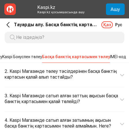
Kaspi.kz
Ашу
Kaspi.kz қосымшасында ашу
Тауарды алу. Басқа банктің картасымен төлеу
Қаз
Рус
еу
Kaspi Бонуспен төлеу
Басқа банктің картасымен төлеу
IMEI-код
2. Kaspi Магазинде төлеу тәсілдерінен басқа банктің
картасын қалай алып тастайды?
3. Kaspi Магазинде сатып алған заттың ақысын басқа
банктің картасымен қалай төлейді?
4. Kaspi Магазинде сатып алған затымның ақысын
басқа банктің картасымен төлей алмаймын. Неге?