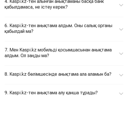
4. Kaspi.kz-тен алынған анықтаманы басқа банк
қабылдамаса, не істеу керек?
6. Kaspi.kz-тен анықтама алдым. Оны салық органы
қабылдай ма?
7. Мен Kaspi.kz мобильді қосымшасынан анықтама
алдым. Ол заңды ма?
8. Kaspi.kz бөлімшесінде анықтама ала аламын ба?
9. Kaspi.kz-тен анықтама алу қанша тұрады?