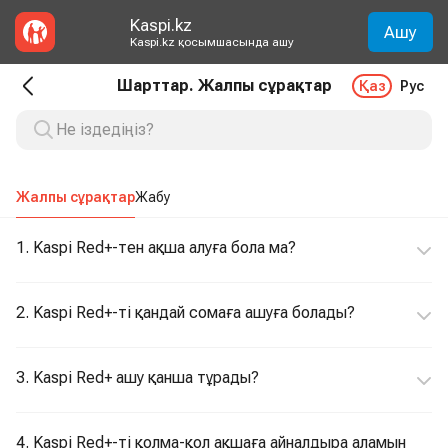
Kaspi.kz
Ашу
Kaspi.kz қосымшасында ашу
Шарттар. Жалпы сұрақтар
Қаз
Рус
Жалпы сұрақтар
Жабу
1. Kaspi Red+-тен ақша алуға бола ма?
2. Kaspi Red+-ті қандай сомаға ашуға болады?
3. Kaspi Red+ ашу қанша тұрады?
4. Kaspi Red+-ті қолма-қол ақшаға айналдыра аламын