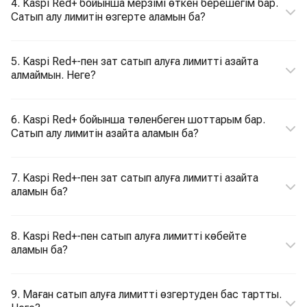
4. Kaspi Red+ бойынша мерзімі өткен берешегім бар.
Сатып алу лимитін өзгерте аламын ба?
5. Kaspi Red+-пен зат сатып алуға лимитті азайта
алмаймын. Неге?
6. Kaspi Red+ бойынша төленбеген шоттарым бар.
Сатып алу лимитін азайта аламын ба?
7. Kaspi Red+-пен зат сатып алуға лимитті азайта
аламын ба?
8. Kaspi Red+-пен сатып алуға лимитті көбейте
аламын ба?
9. Маған сатып алуға лимитті өзгертуден бас тартты.