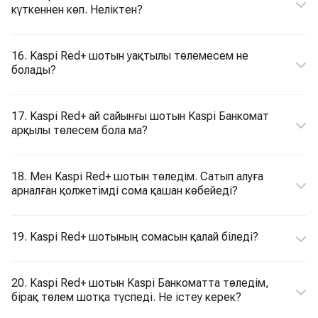
күткеннен көп. Неліктен?
16. Kaspi Red+ шотын уақтылы төлемесем не
болады?
17. Kaspi Red+ ай сайынғы шотын Kaspi Банкомат
арқылы төлесем бола ма?
18. Мен Kaspi Red+ шотын төледім. Сатып алуға
арналған қолжетімді сома қашан көбейеді?
19. Kaspi Red+ шотының сомасын қалай біледі?
20. Kaspi Red+ шотын Kaspi Банкоматта төледім,
бірақ төлем шотқа түспеді. Не істеу керек?