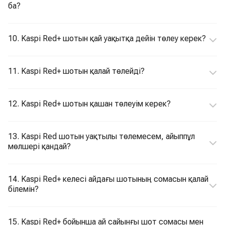
ба?
10. Kaspi Red+ шотын қай уақытқа дейін төлеу керек?
11. Kaspi Red+ шотын қалай төлейді?
12. Kaspi Red+ шотын қашан төлеуім керек?
13. Kaspi Red шотын уақтылы төлемесем, айыппұл
мөлшері қандай?
14. Kaspi Red+ келесі айдағы шотының сомасын қалай
білемін?
15. Kaspi Red+ бойынша ай сайынғы шот сомасы мен