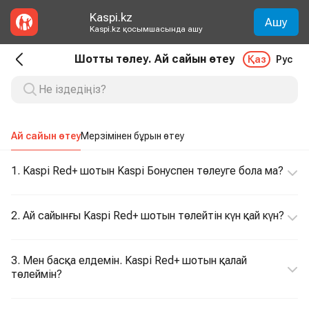
Kaspi.kz
Ашу
Kaspi.kz қосымшасында ашу
Шотты төлеу. Ай сайын өтеу
Қаз
Рус
Ай сайын өтеу
Мерзімінен бұрын өтеу
1. Kaspi Red+ шотын Kaspi Бонуспен төлеуге бола ма?
2. Ай сайынғы Kaspi Red+ шотын төлейтін күн қай күн?
3. Мен басқа елдемін. Kaspi Red+ шотын қалай
төлеймін?