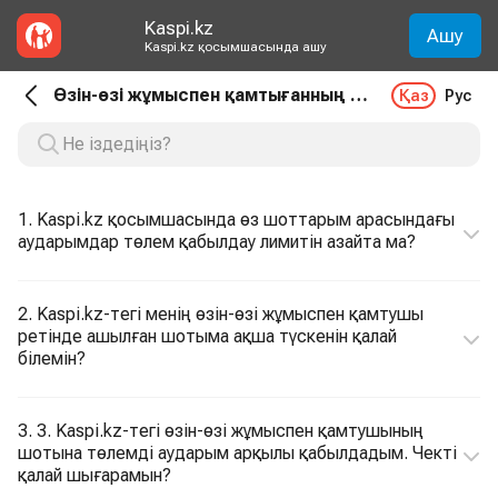
Kaspi.kz
Ашу
Kaspi.kz қосымшасында ашу
Өзін-өзі жұмыспен қамтығанның шоты. Аударым
Қаз
Рус
1. Kaspi.kz қосымшасында өз шоттарым арасындағы
аударымдар төлем қабылдау лимитін азайта ма?
2. Kaspi.kz-тегі менің өзін-өзі жұмыспен қамтушы
ретінде ашылған шотыма ақша түскенін қалай
білемін?
3. 3. Kaspi.kz-тегі өзін-өзі жұмыспен қамтушының
шотына төлемді аударым арқылы қабылдадым. Чекті
қалай шығарамын?