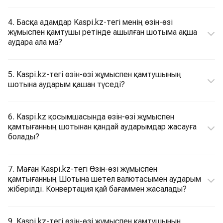
4. Басқа адамдар Kaspi.kz-тегі менің өзін-өзі
жұмыспен қамтушы ретінде ашылған шотыма ақша
аудара ала ма?
5. Kaspi.kz-тегі өзін-өзі жұмыспен қамтушының
шотына аударым қашан түседі?
6. Kaspi.kz қосымшасында өзін-өзі жұмыспен
қамтығанның шотынан қандай аударымдар жасауға
болады?
7. Маған Kaspi.kz-тегі Өзін-өзі жұмыспен
қамтығанның Шотына шетел валютасымен аударым
жіберілді. Конвертация қай бағаммен жасалады?
9. Kaspi.kz-тегі өзін-өзі жұмыспен қамтушының