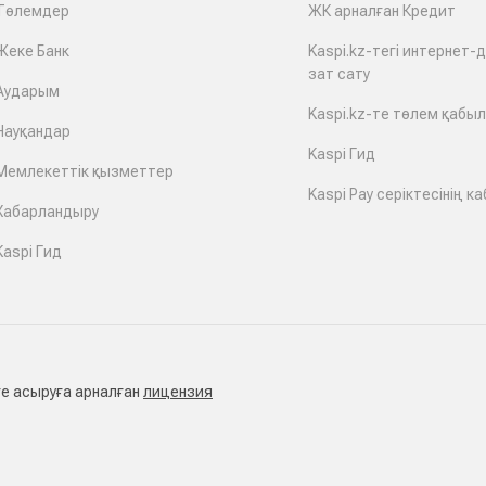
Төлемдер
ЖК арналған Кредит
Жеке Банк
Kaspi.kz-тегі интернет-
зат сату
Аударым
Kaspi.kz-те төлем қабы
Науқандар
Kaspi Гид
Мемлекеттік қызметтер
Kaspi Pay серіктесінің ка
Хабарландыру
Kaspi Гид
е асыруға арналған
лицензия