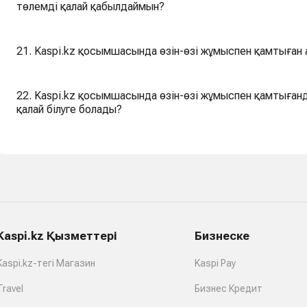
төлемді қалай қабылдаймын?
21. Kaspi.kz қосымшасында өзін-өзі жұмыспен қамтыған 
22. Kaspi.kz қосымшасында өзін-өзі жұмыспен қамтығанд
қалай білуге болады?
Kaspi.kz Қызметтері
Бизнеске
Kaspi.kz-тегі Магазин
Kaspi Pay
Travel
Бизнес Кредит