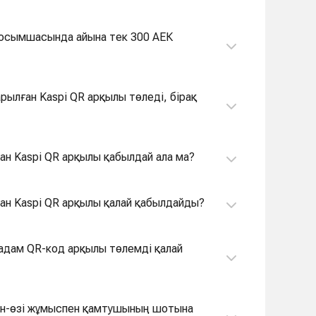
 қосымшасында айына тек 300 АЕК
ылған Kaspi QR арқылы төледі, бірақ
ан Kaspi QR арқылы қабылдай ала ма?
ан Kaspi QR арқылы қалай қабылдайды?
 адам QR-код арқылы төлемді қалай
өзін-өзі жұмыспен қамтушының шотына