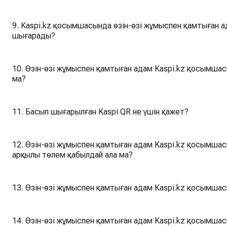
9. Kaspi.kz қосымшасында өзін-өзі жұмыспен қамтыған 
шығарады?
10. Өзін-өзі жұмыспен қамтыған адам Kaspi.kz қосымша
ма?
11. Басып шығарылған Kaspi QR не үшін қажет?
12. Өзін-өзі жұмыспен қамтыған адам Kaspi.kz қосымшас
арқылы төлем қабылдай ала ма?
13. Өзін-өзі жұмыспен қамтыған адам Kaspi.kz қосымша
14. Өзін-өзі жұмыспен қамтыған адам Kaspi.kz қосымша