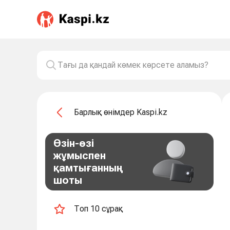
Барлық өнімдер Kaspi.kz
Өзін-өзі
жұмыспен
қамтығанның
шоты
Топ 10 сұрақ