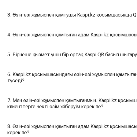
3. Өзін-өзі жұмыспен қамтушы Kaspi.kz қосымшасында 
4. Өзін-өзі жұмыспен қамтыған адам Kaspi.kz қосымшасы
5. Бірнеше қызмет үшін бір ортақ Kaspi QR басып шығару
6. Kaspi.kz қосымшасындағы өзін-өзі жұмыспен қамтыға
түседі?
7. Мен өзін-өзі жұмыспен қамтығанмын. Kaspi.kz қосым
клиенттерге чекті өзім жіберуім керек пе?
8. Өзін-өзі жұмыспен қамтыған адам Kaspi.kz қосымшасы
керек пе?