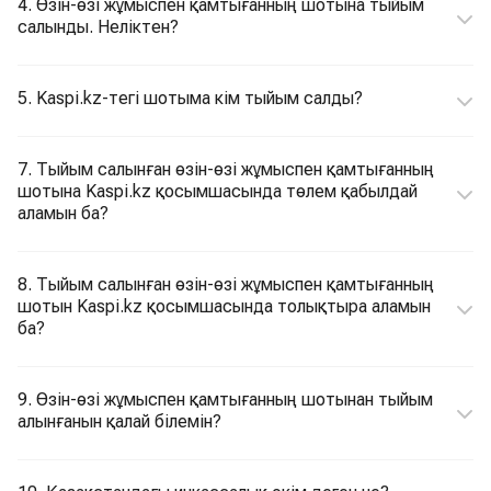
4. Өзін-өзі жұмыспен қамтығанның шотына тыйым
салынды. Неліктен?
5. Kaspi.kz-тегі шотыма кім тыйым салды?
7. Тыйым салынған өзін-өзі жұмыспен қамтығанның
шотына Kaspi.kz қосымшасында төлем қабылдай
аламын ба?
8. Тыйым салынған өзін-өзі жұмыспен қамтығанның
шотын Kaspi.kz қосымшасында толықтыра аламын
ба?
9. Өзін-өзі жұмыспен қамтығанның шотынан тыйым
алынғанын қалай білемін?