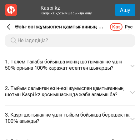
Kaspi.kz
Ашу
Kaspi.kz қосымшасында ашу
Өзін-өзі жұмыспен қамтығанның шоты. Шоттарға тыйым салу
Қаз
Рус
1. Төлем талабы бойынша менің шотымнан не үшін
50% орнына 100% қаражат есептен шығарды?
2. Тыйым салынған өзін-өзі жұмыспен қамтығанның
шотын Kaspi.kz қосымшасында жаба аламын ба?
3. Kaspi шотынан не үшін тыйым бойынша берешектің
100% алынды?