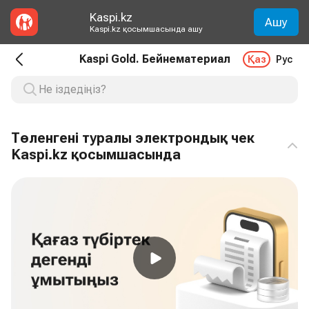
Kaspi.kz
Ашу
Kaspi.kz қосымшасында ашу
Kaspi Gold. Бейнематериал
Қаз
Рус
Төленгені туралы электрондық чек
Kaspi.kz қосымшасында