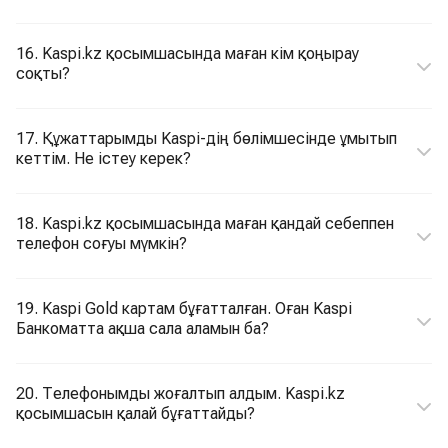
16. Kaspi.kz қосымшасында маған кім қоңырау
соқты?
17. Құжаттарымды Kaspi-дің бөлімшесінде ұмытып
кеттім. Не істеу керек?
18. Kaspi.kz қосымшасында маған қандай себеппен
телефон соғуы мүмкін?
19. Kaspi Gold картам бұғатталған. Оған Kaspi
Банкоматта ақша сала аламын ба?
20. Телефонымды жоғалтып алдым. Kaspi.kz
қосымшасын қалай бұғаттайды?