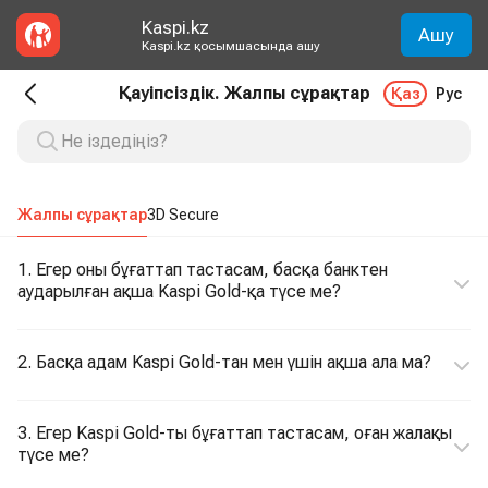
Kaspi.kz
Ашу
Kaspi.kz қосымшасында ашу
Қауіпсіздік. Жалпы сұрақтар
Қаз
Рус
Жалпы сұрақтар
3D Secure
1. Егер оны бұғаттап тастасам, басқа банктен
аударылған ақша Kaspi Gold-қа түсе ме?
2. Басқа адам Kaspi Gold-тан мен үшін ақша ала ма?
3. Егер Kaspi Gold-ты бұғаттап тастасам, оған жалақы
түсе ме?