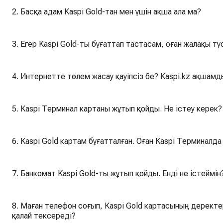
2. Басқа адам Kaspi Gold-тан мен үшін ақша ала ма?
3. Егер Kaspi Gold-ты бұғаттап тастасам, оған жалақы тү
4. Интернетте төлем жасау қауіпсіз бе? Kaspi.kz ақшамд
5. Kaspi Терминал картаны жұтып қойды. Не істеу керек?
6. Kaspi Gold картам бұғатталған. Оған Kaspi Терминалд
7. Банкомат Kaspi Gold-ты жұтып қойды. Енді не істеймін
8. Маған телефон соғып, Kaspi Gold картасының деректе
қалай тексереді?