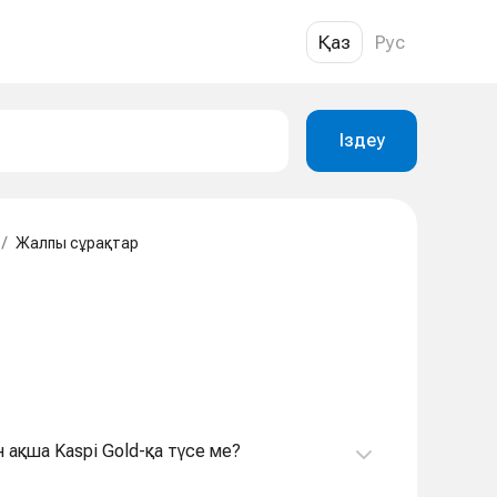
Қаз
Рус
Іздеу
/
Жалпы сұрақтар
н ақша Kaspi Gold-қа түсе ме?