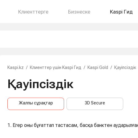
Клиенттерге
Бизнеске
Kaspi Гид
Kaspi.kz
/
Клиенттер үшін Kaspi Гид
/
Kaspi Gold
/
Қауіпсіздік
Қауіпсіздік
Жалпы сұрақтар
3D Secure
1. Егер оны бұғаттап тастасам, басқа банктен аударылға