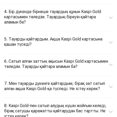
4. Бір дүкенде бірнеше тауардың құнын Kaspi Gold
картасымен төледім. Тауардың біреуін қайтара
аламын ба?
5. Тауарды қайтардым. Ақша Kaspi Gold картасына
қашан түседі?
6. Сатып алған заттың ақысын Kaspi Gold картасымен
төледім. Тауарды қайтара аламын ба?
7. Мен тауарды дүкенге қайтардым, бірақ зат сатып
алған ақша Kaspi Gold-қа түспеді. Не істеу керек?
8. Kaspi Gold-пен сатып алудың күшін жойғым келеді,
бірақ сатушы қаражатты қайтарудан бас тартты. Не
істеу керек?