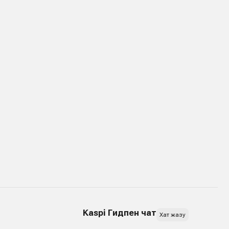
Kaspi Гидпен чат
Хат жазу