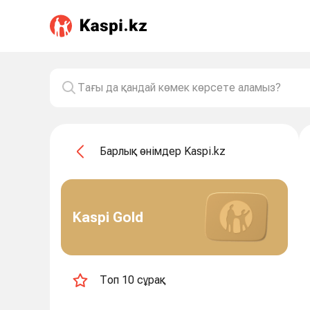
Барлық өнімдер Kaspi.kz
Kaspi Gold
Топ 10 сұрақ