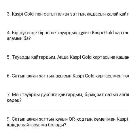
3. Kaspi Gold-пен сатып алған заттың ақшасын қалай қай
4. Бір дүкенде бірнеше тауардың құнын Kaspi Gold карта
аламын ба?
5. Тауарды қайтардым. Ақша Kaspi Gold картасына қашан
6. Сатып алған заттың ақысын Kaspi Gold картасымен тө
7. Мен тауарды дүкенге қайтардым, бірақ зат сатып алған
керек?
9. Сатып алған заттың құнын QR-кодтың көмегімен Kaspi
ішінде қайтаруыма болады?