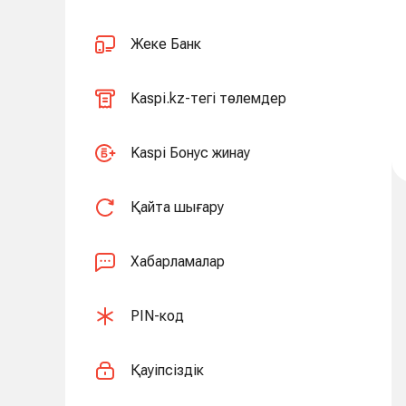
Жеке Банк
Kaspi.kz-тегі төлемдер
Kaspi Бонус жинау
Қайта шығару
Хабарламалар
PIN-код
Қауіпсіздік