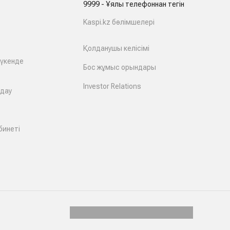
9999 - Ұялы телефоннан тегін
Kaspi.kz бөлімшелері
Қолданушы келісімі
дүкенде
Бос жұмыс орындары
Investor Relations
лдау
бинеті