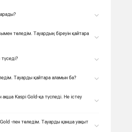
тарады?
сымен төледім. Тауардың біреуін қайтара
 түседі?
ледім. Тауарды қайтара аламын ба?
 ақша Kaspi Gold-қа түспеді. Не істеу
 Gold -пен төледім. Тауарды қанша уақыт