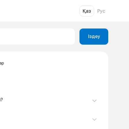
Қаз
Рус
Іздеу
ар
ы?