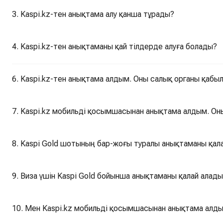
3. Kaspi.kz-тен анықтама алу қанша тұрады?
4. Kaspi.kz-тен анықтаманы қай тілдерде алуға болады?
6. Kaspi.kz-тен анықтама алдым. Оны салық органы қабы
7. Kaspi.kz мобильді қосымшасынан анықтама алдым. Он
8. Kaspi Gold шотының бар-жоғы туралы анықтаманы қал
9. Виза үшін Kaspi Gold бойынша анықтаманы қалай алад
10. Мен Kaspi.kz мобильді қосымшасынан анықтама алды