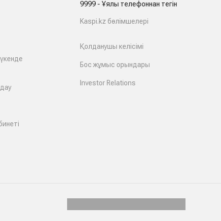
9999 - Ұялы телефоннан тегін
Kaspi.kz бөлімшелері
Қолданушы келісімі
дүкенде
Бос жұмыс орындары
Investor Relations
лдау
бинеті