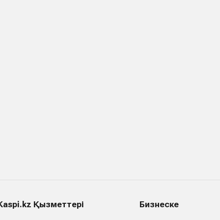
Kaspi.kz Қызметтері
Бизнеске