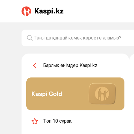
Барлық өнімдер Kaspi.kz
Kaspi Gold
Топ 10 сұрақ