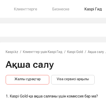
Клиенттерге
Бизнеске
Kaspi Гид
Kaspi.kz
/
Клиенттер үшін Kaspi Гид
/
Kaspi Gold
/
Ақша салу
Ақша салу
Жалпы сұрақтар
Visa сервисі арқылы
1. Kaspi Gold-қа ақша салғаны үшін комиссия бар ма?