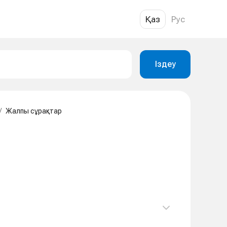
Қаз
Рус
Іздеу
/
Жалпы сұрақтар