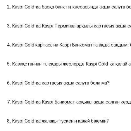
2. Kaspi Gold-қа басқа банктің кассасында ақша салуға б
3. Kaspi Gold-қа Kaspi Терминал арқылы картасыз ақша с
4. Kaspi Gold картасына Kaspi Банкоматта ақша салдым, б
5. Қазақстаннан тысқары жерлерде Kaspi Gold-қа қалай 
6. Kaspi Gold-қа картасыз ақша салуға бола ма?
7. Kaspi Gold-қа Kaspi Банкомат арқылы ақша салған кез
8. Kaspi Gold-қа жалақы түскенін қалай білемін?