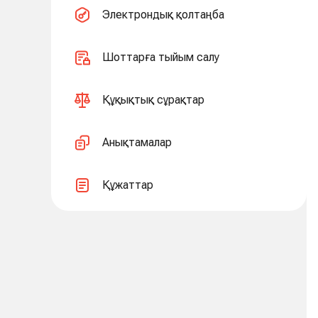
Электрондық қолтаңба
Шоттарға тыйым салу
Құқықтық сұрақтар
Анықтамалар
Құжаттар