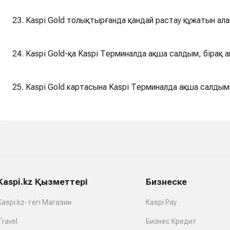
23. Kaspi Gold толықтырғанда қандай растау құжатын ал
24. Kaspi Gold-қа Kaspi Терминалда ақша салдым, бірақ а
25. Kaspi Gold картасына
Kaspi.kz Қызметтері
Бизнеске
Kaspi.kz-тегі Магазин
Kaspi Pay
Travel
Бизнес Кредит