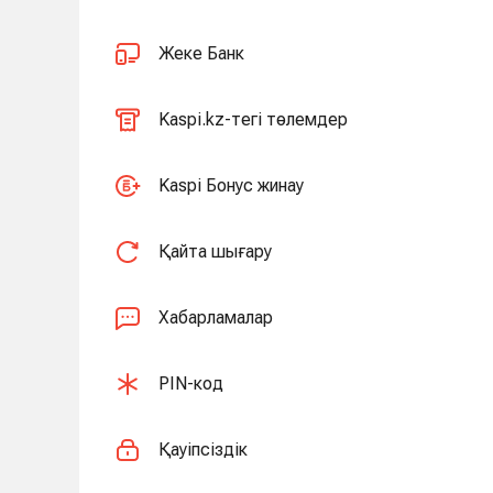
Жеке Банк
Kaspi.kz-тегі төлемдер
Kaspi Бонус жинау
Қайта шығару
Хабарламалар
PIN-код
Қауіпсіздік