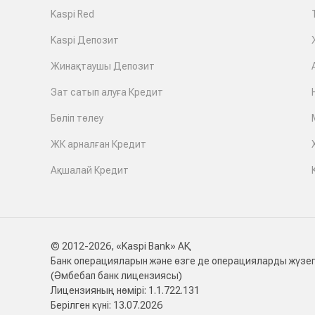
Kaspi Red
Kaspi Депозит
Жинақтаушы Депозит
Зат сатып алуға Кредит
Бөліп төлеу
ЖК арналған Кредит
Ақшалай Кредит
© 2012-2026, «Kaspi Bank» АҚ
Банк операцияларын және өзге де операцияларды жүзег
(Әмбебап банк лицензиясы)
Лицензияның нөмірі: 1.1.722.131
Берілген күні: 13.07.2026