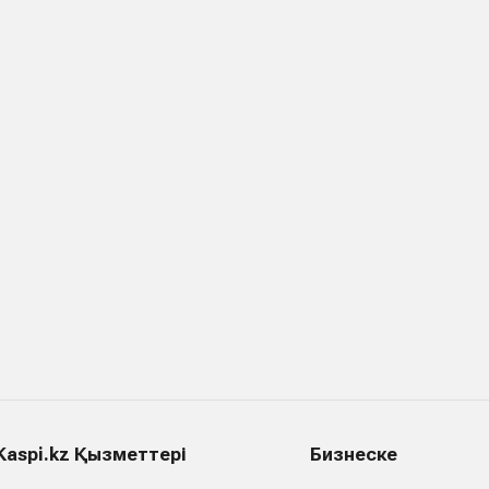
Kaspi.kz Қызметтері
Бизнеске