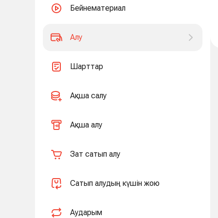
Бейнематериал
Алу
Шарттар
Ақша салу
Ақша алу
Зат сатып алу
Сатып алудың күшін жою
Аударым