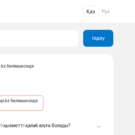
Қаз
Рус
Іздеу
i.kz бөлімшесінде
pi.kz бөлімшесінде
ті қызметті қалай алуға болады?