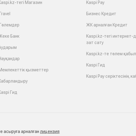
Kaspi.kz-тегі Магазин
Kaspi Pay
Travel
Бизнес Кредит
Төлемдер
ЖК арналған Кредит
Жеке Банк
Kaspi.kz-тегі интернет-
зат сату
Аударым
Kaspi.kz-те төлем қабы
Науқандар
Kaspi Гид
Мемлекеттік қызметтер
Kaspi Pay серіктесінің ка
Хабарландыру
Kaspi Гид
е асыруға арналған
лицензия