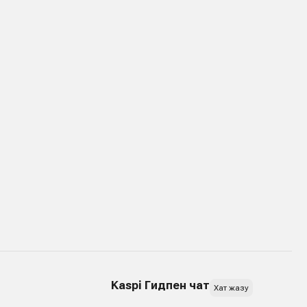
Kaspi Гидпен чат
Хат жазу