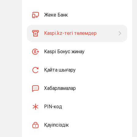
Жеке Банк
Kaspi.kz-тегі төлемдер
Kaspi Бонус жинау
Қайта шығару
Хабарламалар
PIN-код
Қауіпсіздік