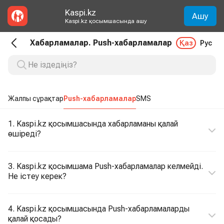
Kaspi.kz
Ашу
Kaspi.kz қосымшасында ашу
Хабарламалар. Push-хабарламалар
Қаз
Рус
Жалпы сұрақтар
Push-хабарламалар
SMS
1. Kaspi.kz қосымшасында хабарламаны қалай
өшіреді?
3. Kaspi.kz қосымшама Push-хабарламалар келмейді.
Не істеу керек?
4. Kaspi.kz қосымшасында Push-хабарламаларды
қалай қосады?