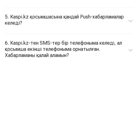
5. Kaspi.kz қосымшасына қандай Push-хабарламалар
келеді?
6. Kaspi.kz-тен SMS-тер бір телефоныма келеді, ал
қосымша екінші телефоныма орнатылған.
Хабарламаны қалай аламын?