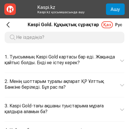
Kaspi.kz
Ашу
Kaspi.kz қосымшасында ашу
Kaspi Gold. Құқықтық сұрақтар
Қаз
Рус
1. Туысымның Kaspi Gold картасы бар еді. Жақында
қайтыс болды. Енді не істеу керек?
2. Менің шоттарым туралы ақпарат ҚР Ұлттық
Банкіне беріледі. Бұл рас па?
3. Kaspi Gold-тағы ақшаны туыстарыма мұраға
қалдыра аламын ба?