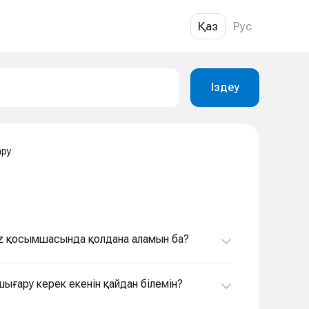
Қаз
Рус
Іздеу
ару
ң мерзімі өтіп кетіпті. Оны Kaspi.kz қосымшасында қолдана аламын ба?
шығару керек екенін қайдан білемін?