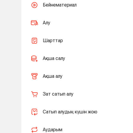
Бейнематериал
Алу
Шарттар
Ақша салу
Ақша алу
Зат сатып алу
Сатып алудың күшін жою
Аударым