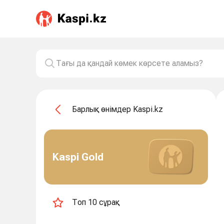
Барлық өнімдер Kaspi.kz
Kaspi Gold
Топ 10 сұрақ