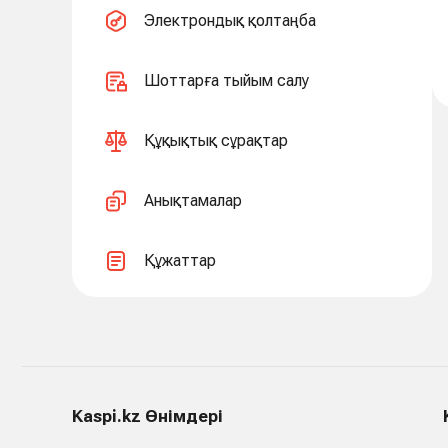
Электрондық қолтаңба
Шоттарға тыйым салу
Құқықтық сұрақтар
Анықтамалар
Құжаттар
Kaspi.kz Өнімдері