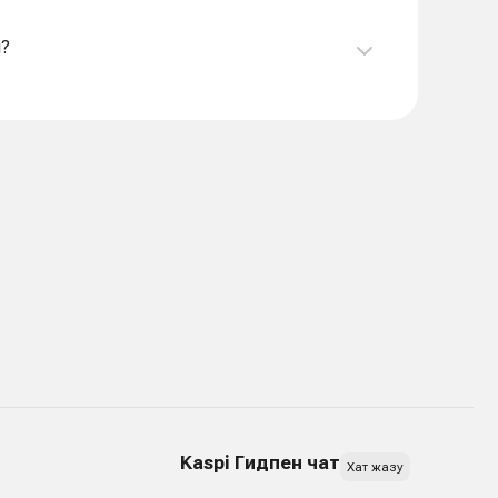
ы?
Kaspi Гидпен чат
Хат жазу