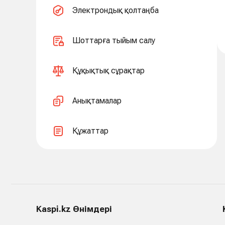
Электрондық қолтаңба
Шоттарға тыйым салу
Құқықтық сұрақтар
Анықтамалар
Құжаттар
Kaspi.kz Өнімдері