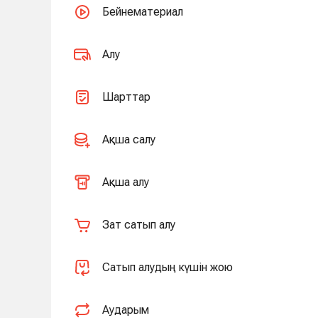
Бейнематериал
Алу
Шарттар
Ақша салу
Ақша алу
Зат сатып алу
Сатып алудың күшін жою
Аударым