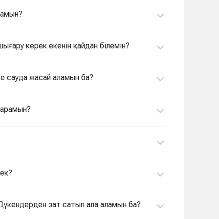
ламын?
шығару керек екенін қайдан білемін?
те сауда жасай аламын ба?
ғарамын?
рек?
 Дүкендерден зат сатып ала аламын ба?