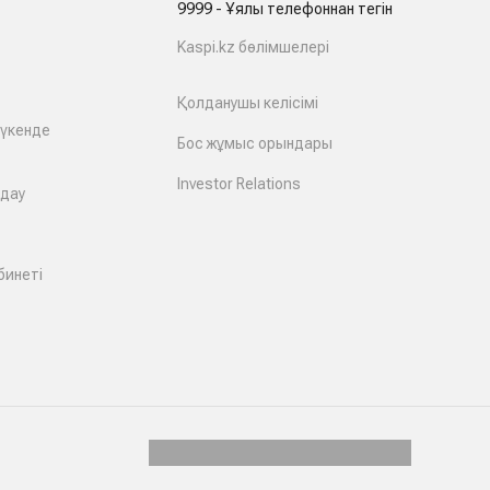
9999 - Ұялы телефоннан тегін
Kaspi.kz бөлімшелері
Қолданушы келісімі
дүкенде
Бос жұмыс орындары
Investor Relations
лдау
бинеті