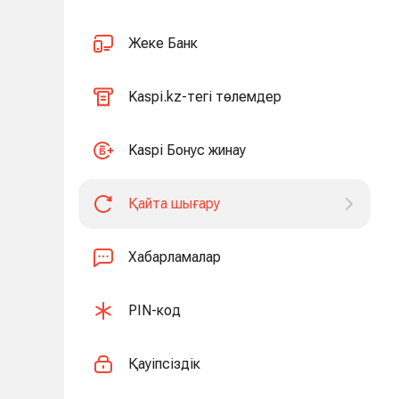
Жеке Банк
Kaspi.kz-тегі төлемдер
Kaspi Бонус жинау
Қайта шығару
Хабарламалар
PIN-код
Қауіпсіздік