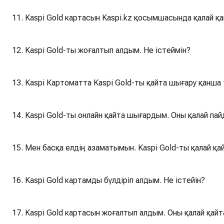
11. Kaspi Gold картасын Kaspi.kz қосымшасында қалай қ
12. Kaspi Gold-ты жоғалтып алдым. Не істеймін?
13. Kaspi Картоматта Kaspi Gold-ты қайта шығару қанша
14. Kaspi Gold-ты онлайн қайта шығардым. Оны қалай па
15. Мен басқа елдің азаматымын. Kaspi Gold-ты қалай қ
16. Kaspi Gold картамды бүлдіріп алдым. Не істейін?
17. Kaspi Gold картасын жоғалтып алдым. Оны қалай қай