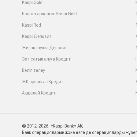
Kaspi Gold
Балаға арналған Kaspi Gold
Kaspi Red
Kaspi Депозит
Жинақтаушы Депозит
Зат сатып алуға Кредит
Бөліп төлеу
ЖК арналған Кредит
Ақшалай Кредит
© 2012-2026, «Kaspi Bank» АҚ
Банк операцияларын және өзге де операцияларды жүзег