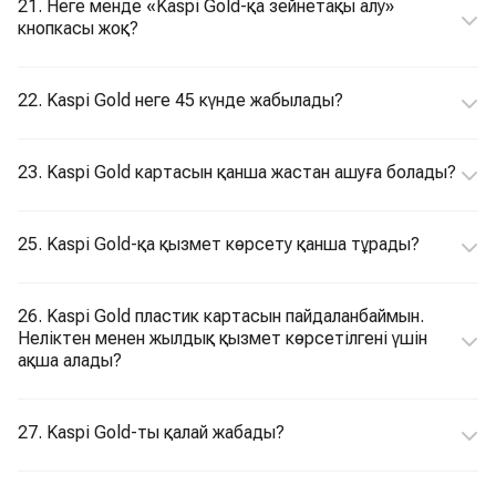
21. Неге менде «Kaspi Gold-қа зейнетақы алу»
кнопкасы жоқ?
22. Kaspi Gold неге 45 күнде жабылады?
23. Kaspi Gold картасын қанша жастан ашуға болады?
25. Kaspi Gold-қа қызмет көрсету қанша тұрады?
26. Kaspi Gold пластик картасын пайдаланбаймын.
Неліктен менен жылдық қызмет көрсетілгені үшін
ақша алады?
27. Kaspi Gold-ты қалай жабады?