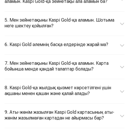
аламын. Kaspi Gold-қа зейнетақы ала аламын ба?
5. Мен зейнетақыны Kaspi Gold-қа аламын. Шотыма
неге шектеу қойылған?
6. Kaspi Gold әлемнің басқа елдерінде жарай ма?
7. Мен зейнетақыны Kaspi Gold-қа аламын. Карта
бойынша менде қандай талаптар болады?
8. Kaspi Gold-қа жылдық қызмет көрсетілгені үшін
ақшаны менен қашан және қалай алады?
9. Аты-жөнім жазылған Kaspi Gold картасының аты-
жөнім жазылмаған картадан не айырмасы бар?