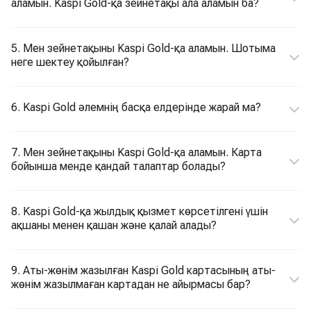
аламын. Kaspi Gold-қа зейнетақы ала аламын ба?
5. Мен зейнетақыны Kaspi Gold-қа аламын. Шотыма
неге шектеу қойылған?
6. Kaspi Gold әлемнің басқа елдерінде жарай ма?
7. Мен зейнетақыны Kaspi Gold-қа аламын. Карта
бойынша менде қандай талаптар болады?
8. Kaspi Gold-қа жылдық қызмет көрсетілгені үшін
ақшаны менен қашан және қалай алады?
9. Аты-жөнім жазылған Kaspi Gold картасының аты-
жөнім жазылмаған картадан не айырмасы бар?