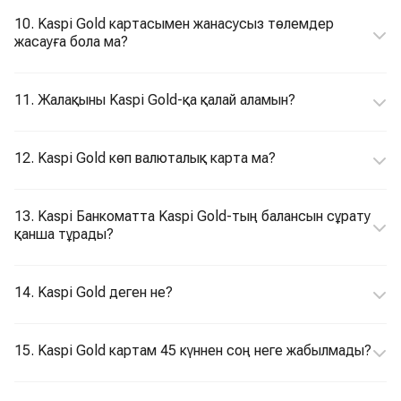
10. Kaspi Gold картасымен жанасусыз төлемдер
жасауға бола ма?
11. Жалақыны Kaspi Gold-қа қалай аламын?
12. Kaspi Gold көп валюталық карта ма?
13. Kaspi Банкоматта Kaspi Gold-тың балансын сұрату
қанша тұрады?
14. Kaspi Gold деген не?
15. Kaspi Gold картам 45 күннен соң неге жабылмады?