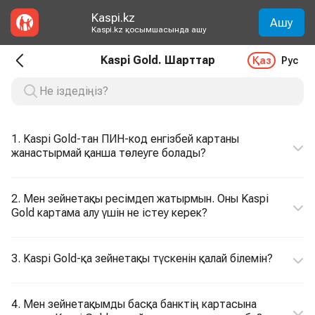
Kaspi.kz
Ашу
Kaspi.kz қосымшасында ашу
Kaspi Gold. Шарттар
Қаз
Рус
1. Kaspi Gold-тан ПИН-код енгізбей картаны
жанастырмай қанша төлеуге болады?
2. Мен зейнетақы ресімдеп жатырмын. Оны Kaspi
Gold картама алу үшін не істеу керек?
3. Kaspi Gold-қа зейнетақы түскенін қалай білемін?
4. Мен зейнетақымды басқа банктің картасына