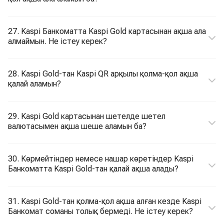
27. Kaspi Банкоматта Kaspi Gold картасынан ақша ала
алмаймын. Не істеу керек?
28. Kaspi Gold-тан Kaspi QR арқылы қолма-қол ақша
қалай аламын?
29. Kaspi Gold картасынан шетелде шетел
валютасымен ақша шеше аламын ба?
30. Көрмейтіндер немесе нашар көретіндер Kaspi
Банкоматта Kaspi Gold-тан қалай ақша алады?
31. Kaspi Gold-тан қолма-қол ақша алған кезде Kaspi
Банкомат соманы толық бермеді. Не істеу керек?