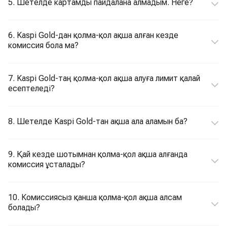
5. Шетелде картамды пайдалана алмадым. Неге?
6. Kaspi Gold-дан қолма-қол ақша алған кезде
комиссия бола ма?
7. Kaspi Gold-таң қолма-қол ақша алуға лимит қалай
есептеледі?
8. Шетелде Kaspi Gold-тан ақша ала аламын ба?
9. Қай кезде шотымнан қолма-қол ақша алғанда
комиссия ұсталады?
10. Комиссиясыз қанша қолма-қол ақша алсам
болады?