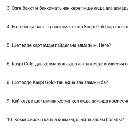
3. Өзге банктің банкоматынан керегімше ақша ала алмад
4. Егер басқа банктің банкоматында Kaspi Gold картасын
5. Шетелде картамды пайдалана алмадым. Неге?
6. Kaspi 
8. Шетелде Kaspi Gold-тан ақша ала аламын ба?
9. Қай кезде шотымнан қолма-қол ақша алғанда комисси
10. Комиссиясыз қанша қолма-қол ақша алсам болады?