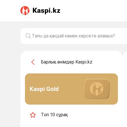
Барлық өнімдер Kaspi.kz
Kaspi Gold
Топ 10 сұрақ