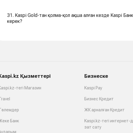
31. Kaspi Gold-тан қолма-қол ақша алған кезде Kaspi Ба
керек?
Kaspi.kz Қызметтері
Бизнеске
Kaspi.kz-тегі Магазин
Kaspi Pay
Travel
Бизнес Кредит
Төлемдер
ЖК арналған Кредит
Жеке Банк
Kaspi.kz-тегі интернет-
зат сату
Аударым