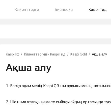
Клиенттерге
Бизнеске
Kaspi Гид
Kaspi.kz
/
Клиенттер үшін Kaspi Гид
/
Kaspi Gold
/
Ақша алу
Ақша алу
1. Басқа адам менің Kaspi QR-ым арқылы менің шотымнан
2. Шотыма жалақы немесе сыйақы айдың ортасында түссе