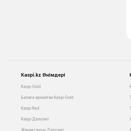
Kaspi.kz Өнімдері
Kaspi Gold
Балаға арналған Kaspi Gold
Kaspi Red
Kaspi Депозит
Жинақтаушы Депозит