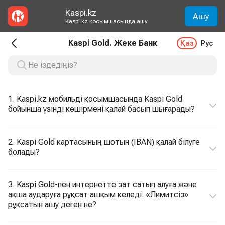
Kaspi.kz
Ашу
Kaspi.kz қосымшасында ашу
Kaspi Gold. Жеке Банк
Қаз
Рус
1. Kaspi.kz мобильді қосымшасында Kaspi Gold
бойынша үзінді көшірмені қалай басып шығарады?
2. Kaspi Gold картасының шотын (IBAN) қалай білуге
болады?
3. Kaspi Gold-пен интернетте зат сатып алуға және
ақша аударуға рұқсат ашқым келеді. «Лимитсіз»
рұқсатын ашу деген не?