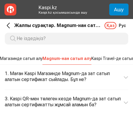
Kaspi.kz
Ашу
Kaspi.kz қосымшасында ашу
Жалпы сұрақтар. Magnum-нан сатып алу
Қаз
Рус
 Магазинде сатып алу
Magnum-нан сатып алу
Kaspi Travel-де саты
1. Маған Kaspi Магазинде Magnum-да зат сатып
алатын сертификат сыйлады. Бұл не?
3. Kaspi QR-мен төлеген кезде Magnum-да зат сатып
алатын сертификатты жұмсай аламын ба?