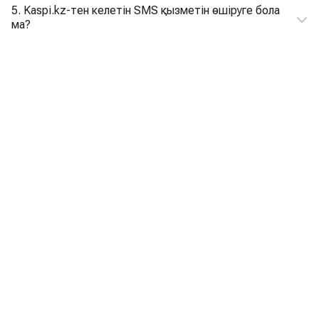
5. Kaspi.kz-тен келетін SMS қызметін өшіруге бола
ма?