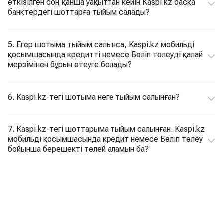
өткізілген соң қанша уақыттан кейін Kaspi.kz басқа
банктердегі шоттарға тыйым салады?
5. Егер шотыма тыйым салынса, Kaspi.kz мобильді
қосымшасында кредитті немесе Бөліп төлеуді қалай
мерзімінен бұрын өтеуге болады?
6. Kaspi.kz-тегі шотыма неге тыйым салынған?
7. Kaspi.kz-тегі шоттарыма тыйым салынған. Kaspi.kz
мобильді қосымшасында кредит немесе Бөліп төлеу
бойынша берешекті төлей аламын ба?