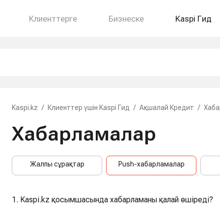
Клиенттерге
Бизнеске
Kaspi Гид
Kaspi.kz
/
Клиенттер үшін Kaspi Гид
/
Ақшалай Кредит
/
Хаба
Хабарламалар
Жалпы сұрақтар
Push-хабарламалар
1. Kaspi.kz қосымшасында хабарламаны қалай өшіреді?