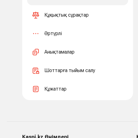
Құқықтық сұрақтар
Әртүрлі
Анықтамалар
Шоттарға тыйым салу
Құжаттар
Kaspi.kz Өнімдері