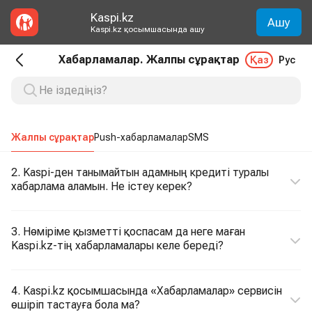
Kaspi.kz
Ашу
Kaspi.kz қосымшасында ашу
Хабарламалар. Жалпы сұрақтар
Қаз
Рус
Жалпы сұрақтар
Push-хабарламалар
SMS
2. Kaspi-ден танымайтын адамның кредиті туралы
хабарлама аламын. Не істеу керек?
3. Нөміріме қызметті қоспасам да неге маған
Kaspi.kz-тің хабарламалары келе береді?
4. Kaspi.kz қосымшасында «Хабарламалар» сервисін
өшіріп тастауға бола ма?