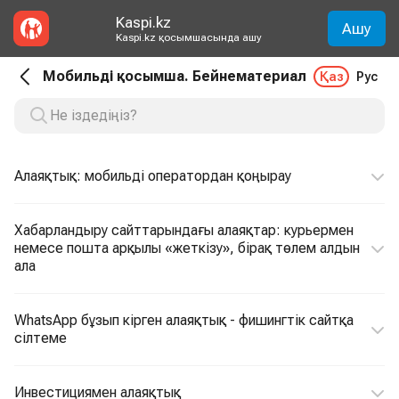
Kaspi.kz
Ашу
Kaspi.kz қосымшасында ашу
Мобильді қосымша. Бейнематериал
Қаз
Рус
Алаяқтық: мобильді оператордан қоңырау
Хабарландыру сайттарындағы алаяқтар: курьермен
немесе пошта арқылы «жеткізу», бірақ төлем алдын
ала
WhatsApp бұзып кірген алаяқтық - фишингтік сайтқа
сілтеме
Инвестициямен алаяқтық