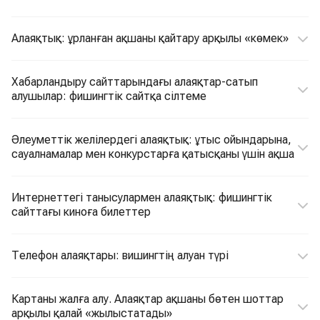
Алаяқтық: ұрланған ақшаны қайтару арқылы «көмек»
Хабарландыру сайттарындағы алаяқтар-сатып
алушылар: фишингтік сайтқа сілтеме
Әлеуметтік желілердегі алаяқтық: ұтыс ойындарына,
сауалнамалар мен конкурстарға қатысқаны үшін ақша
Интернеттегі танысулармен алаяқтық: фишингтік
сайттағы киноға билеттер
Телефон алаяқтары: вишингтің алуан түрі
Картаны жалға алу. Алаяқтар ақшаны бөтен шоттар
арқылы қалай «жылыстатады»