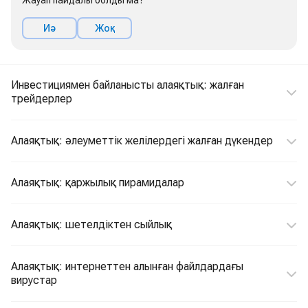
Жауап пайдалы болды ма?
Иә
Жоқ
Инвестициямен байланысты алаяқтық: жалған
трейдерлер
Алаяқтық: әлеуметтік желілердегі жалған дүкендер
Алаяқтық: қаржылық пирамидалар
Алаяқтық: шетелдіктен сыйлық
Алаяқтық: интернеттен алынған файлдардағы
вирустар