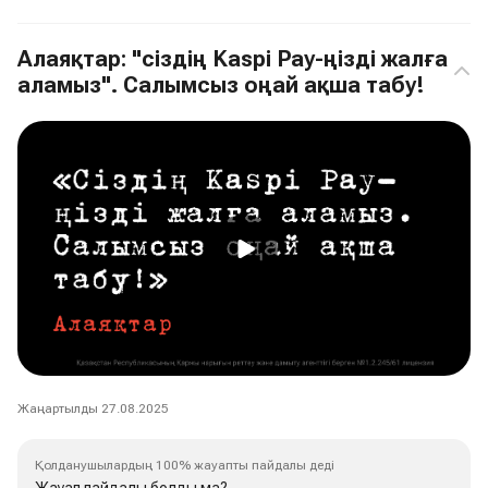
Алаяқтар: "сіздің Kaspi Pay-ңізді жалға
аламыз". Салымсыз оңай ақша табу!
Жаңартылды 27.08.2025
Қолданушылардың 100% жауапты пайдалы деді