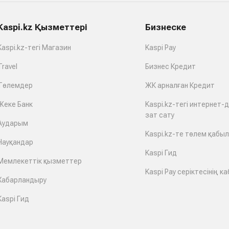
Kaspi.kz Қызметтері
Бизнеске
Kaspi.kz-тегі Магазин
Kaspi Pay
Travel
Бизнес Кредит
Төлемдер
ЖК арналған Кредит
Жеке Банк
Kaspi.kz-тегі интернет-
зат сату
Аударым
Kaspi.kz-те төлем қабы
Науқандар
Kaspi Гид
Мемлекеттік қызметтер
Kaspi Pay серіктесінің ка
Хабарландыру
Kaspi Гид