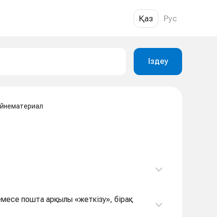
Қаз
Рус
Іздеу
ейнематериал
месе пошта арқылы «жеткізу», бірақ