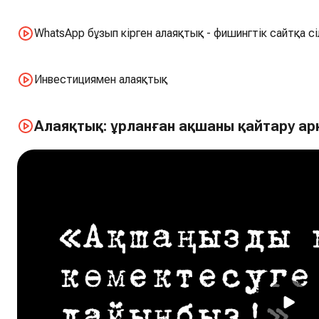
WhatsApp бұзып кірген алаяқтық - фишингтік сайтқа с
Инвестициямен алаяқтық
Алаяқтық: ұрланған ақшаны қайтару а