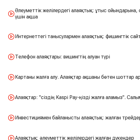
Әлеуметтік желілердегі алаяқтық: ұтыс ойындарына,
үшін ақша
Интернеттегі танысулармен алаяқтық: фишингтік сай
Телефон алаяқтары: вишингтің алуан түрі
Картаны жалға алу. Алаяқтар ақшаны бөтен шоттар 
Алаяқтар: "сіздің Kaspi Pay-ңізді жалға аламыз". Сал
Инвестициямен байланысты алаяқтық: жалған трейде
Алаяқтық: әлеуметтік желілердегі жалған дүкендер