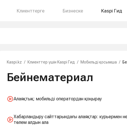
Клиенттерге
Бизнеске
Kaspi Гид
Kaspi.kz
/
Клиенттер үшін Kaspi Гид
/
Мобильді қосымша
/
Б
Бейнематериал
Алаяқтық: мобильді оператордан қоңырау
Хабарландыру сайттарындағы алаяқтар: курьермен не
төлем алдын ала