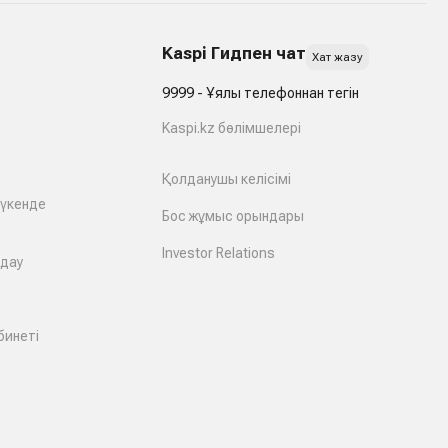
Kaspi Гидпен чат
Хат жазу
9999 - Ұялы телефоннан тегін
Kaspi.kz бөлімшелері
Қолданушы келісімі
дүкенде
Бос жұмыс орындары
Investor Relations
лдау
бинеті