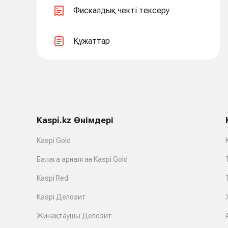
Фискалдық чекті тексеру
Құжаттар
Kaspi.kz Өнімдері
Kaspi Gold
Балаға арналған Kaspi Gold
Kaspi Red
Kaspi Депозит
Жинақтаушы Депозит