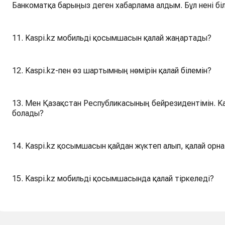
Банкоматқа барыңыз деген хабарлама алдым. Бұл нені бі
11. Kaspi.kz мобильді қосымшасын қалай жаңартады?
12. Kaspi.kz-пен өз шартымның нөмірін қалай білемін?
13. Мен Қазақстан Республикасының бейрезидентімін. K
болады?
14. Kaspi.kz қосымшасын қайдан жүктеп алып, қалай орна
15. Kaspi.kz мобильді қосымшасында қалай тіркеледі?