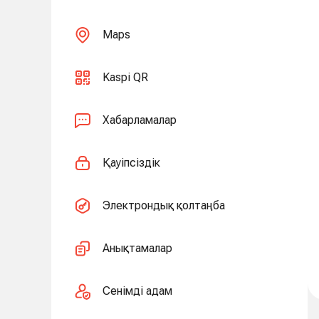
Maps
Kaspi QR
Хабарламалар
Қауіпсіздік
Электрондық қолтаңба
Анықтамалар
Сенімді адам