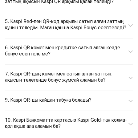
заттың ақысын Kaspi QR арқылы қалай төлейді?
5. Kaspi Red-пен QR-код арқылы сатып алған заттың
құнын төледім. Маған қанша Kaspi Бонус есептеледі?
6. Kaspi QR көмегімен кредитке сатып алған кезде
бонус есептеле ме?
7. Kaspi QR-дың көмегімен сатып алған заттың
ақысын төлегенде бонус жұмсай аламын ба?
9. Kaspi QR-ды қайдан табуға болады?
10. Kaspi Банкоматта картасыз Kaspi Gold-тан қолма-
қол ақша ала аламын ба?