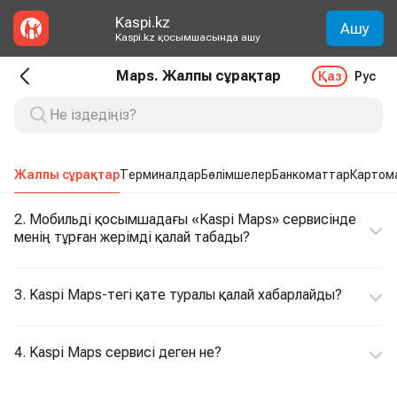
Kaspi.kz
Ашу
Kaspi.kz қосымшасында ашу
Maps. Жалпы сұрақтар
Қаз
Рус
Жалпы сұрақтар
Терминалдар
Бөлімшелер
Банкоматтар
Картом
2. Мобильді қосымшадағы «Kaspi Maps» сервисінде
менің тұрған жерімді қалай табады?
3. Kaspi Maps-тегі қате туралы қалай хабарлайды?
4. Kaspi Maps сервисі деген не?