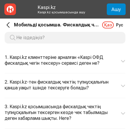
Kaspi.kz
Ашу
Kaspi.kz қосымшасында ашу
Мобильді қосымша. Фискалдық чекті тексеру
Қаз
Рус
1. Kaspi.kz клиенттеріне арналған «Kaspi ОФД
фискалдық чегін тексеру» сервисі деген не?
2. Kaspi.kz-тен фискалдық чектің түпнұсқалығын
қанша уақыт ішінде тексеруге болады?
3. Kaspi.kz қосымшасында фискалдық чектің
түпнұсқалығын тексерген кезде чек табылмады
деген хабарлама шықты. Неге?