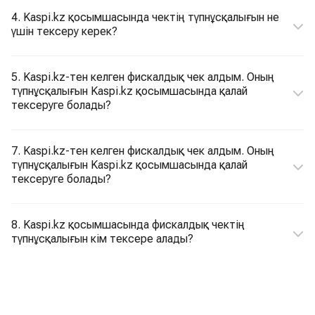
4. Kaspi.kz қосымшасында чектің түпнұсқалығын не
үшін тексеру керек?
5. Kaspi.kz-тен келген фискалдық чек алдым. Оның
түпнұсқалығын Kaspi.kz қосымшасында қалай
тексеруге болады?
7. Kaspi.kz-тен келген фискалдық чек алдым. Оның
түпнұсқалығын Kaspi.kz қосымшасында қалай
тексеруге болады?
8. Kaspi.kz қосымшасында фискалдық чектің
түпнұсқалығын кім тексере алады?