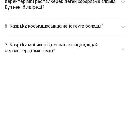
деректерімді растау керек деген хабарлама алдым.
Бұл нені білдіреді?
6. Kaspi.kz қосымшасында не істеуге болады?
7. Kaspi.kz мобильді қосымшасында қандай
сервистер қолжетімді?